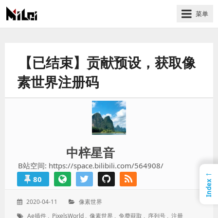
菜单
有
趣
好
【已结束】贡献预设，获取像
玩
的
素世界注册码
国
际
技
术
与
中梓星音
人
文
B站空间: https://space.bilibili.com/564908/
←
的
80
Index
分
享
发
分
2020-04-11
像素世界
站
表
类：
标
Ae插件
,
PixelsWorld
,
像素世界
,
免费获取
,
序列号
,
注册