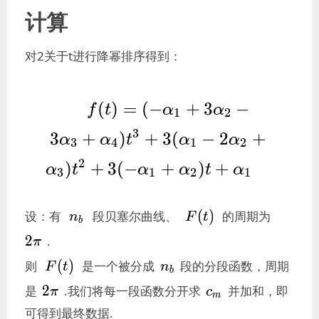
计算
对2关于t进行降幂排序得到：
f(t)=(-\alpha_1+3\alph
(
)
=
(
−
+
3
−
f
t
α
α
1
2
3\alpha_3+\alpha_4)t^3+3(
3
3
+
)
+
3
(
−
2
+
α
α
t
α
α
3
4
1
2
2\alpha_2+\alpha_3)t^
2
)
+
3
(
−
+
)
+
\alpha_1+\alpha_2)t+\a
α
t
α
α
t
α
3
1
2
1
n_b
F(t)
2π
(
)
设：有
段贝塞尔曲线、
的周期为
n
F
t
b
2
.
π
F(t)
n_b
(
)
则
是一个被分成
段的分段函数，周期
F
t
n
b
2π
c_m
2
是
.我们将每一段函数分开求
并加和，即
π
c
m
可得到最终数据.