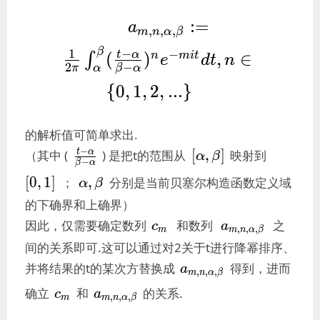
a_{m,n,\alpha,\beta}:
:
=
a
,
,
,
m
n
α
β
{2\pi}\int_{\alpha}^
β
1
−
−
t
α
(
)
,
∈
n
m
i
t
∫
e
d
t
n
(\frac{t-\alpha}{\
2
−
π
β
α
α
\alpha})^ne^{-mit}dt,n
{
0
,
1
,
2
,
.
.
.
}
{ 0,1,2,... \right\
的解析值可简单求出.
\frac{t-
[α,β]
[0,1]
−
[
,
]
t
α
（其中 (
) 是把t的范围从
映射到
α
β
−
β
α
\alpha}
α,β
[
0
,
1
]
,
；
分别是当前贝塞尔构造函数定义域
α
β
{\beta-
\alpha}
的下确界和上确界）
c_m
a_{m,n,\alpha
因此，仅需要确定数列
和数列
之
c
a
,
,
,
m
m
n
α
β
间的关系即可.这可以通过对2关于t进行降幂排序、
a_{m,n,\alpha,\beta
并将结果的t的某次方替换成
得到，进而
a
,
,
,
m
n
α
β
c_m
a_{m,n,\alpha,\beta}
确立
和
的关系.
c
a
,
,
,
m
m
n
α
β