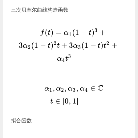
三次贝塞尔曲线构造函数
f(t)=\alpha_1(1-
3
(
)
=
(
1
−
)
+
f
t
α
t
1
t)^3+3\alpha_2(1-
2
2
3
(
1
−
)
+
3
(
1
−
)
+
α
t
t
α
t
t
2
3
t)^2t+3\alpha_3(1-
3
t)t^2+\alpha_4t^3
α
t
4
\alpha_1,\alpha_2,\alpha_3
C
,
,
,
∈
α
α
α
α
1
2
3
4
\mathbb{C}

∈
[
0
,
1
]
t
\\

t\in[0,1] 
拟合函数