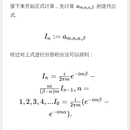
a_{m,n,\alpha,\be
接下来开始正式计算，先计算
的迭代公
a
,
,
,
m
n
α
β
式.
I_n := 
:
=
I
a
,
,
,
n
m
n
α
β
a_{m,n,\alpha,\beta} 
经过对上式进行分部积分法可以得到：
I_n = \frac{i}
−
i
=
−
i
m
β
I
e
n
2
π
m
{2\pi m}e^{-
n
i
,
=
I
n
−
1
im\beta}-
n
(
−
)
β
α
m
\frac{ni}
−
i
1
,
2
,
3
,
4
,
.
.
.
=
(
−
i
m
β
I
e
0
2
π
m
{(\beta-
−
)
.
i
m
α
e
\alpha)m}I_{n-
1},n=1,2,3,4,... 
