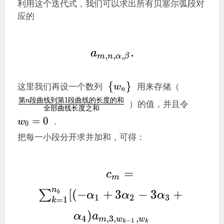
利用这个迭代式，我们可以求出所有贝塞尔弧段对
I_0 = \frac{i}
应的
{2\pi m}(e^{-
im\beta}-e^{-
a_{m,n,\alpha,\beta} 
.
im\alpha}). 
a
,
,
,
m
n
α
β
.
\left\{
\frac{第
{
}
这里我们再设一个数列
用来存储（
w
n
w_n
n段曲线
w_0=
第
段
曲
线
到
第
1
段
曲
线
的
长
度
的
和
n
）的值，并且令
\right\}
到第1段
全
部
曲
线
长
度
之
和
曲线的
=
0
.
w
0
长度的
把每一小段分开求并加和，可得：
和}{全
部曲线
长度之
c_m = \
=
c
m
和}
\sum_{k=1}^{
n
[
(
−
+
3
−
3
+
∑
b
α
α
α
1
2
3
\alpha_1+3\a
=
1
k
)
3\alpha_3+\alpha_4
α
a
4
,
3
,
,
m
w
w
−
1
k
k