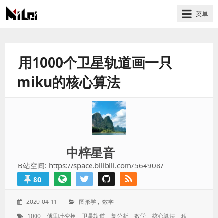
菜单
有
趣
好
用1000个卫星轨道画一只
玩
的
miku的核心算法
国
际
技
术
与
中梓星音
人
文
B站空间: https://space.bilibili.com/564908/
的
80
分
享
发
分
2020-04-11
图形学
,
数学
站
表
类：
标
1000
,
傅里叶变换
,
卫星轨道
,
复分析
,
数学
,
核心算法
,
积