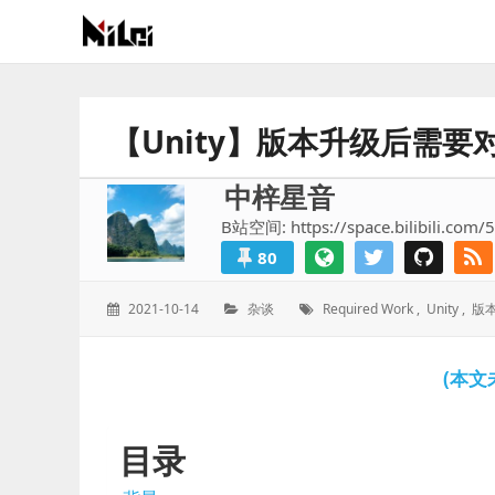
有
趣
好
【Unity】版本升级后需
玩
的
中梓星音
国
B站空间: https://space.bilibili.com/
际
80
技
术
发
分
标
2021-10-14
杂谈
Required Work
,
Unity
,
版
与
表
类：
签：
人
于：
文
(本文
的
分
享
目录
站