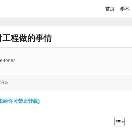
首页
学术
要对工程做的事情
564908/
本升级
未经许可禁止转载)