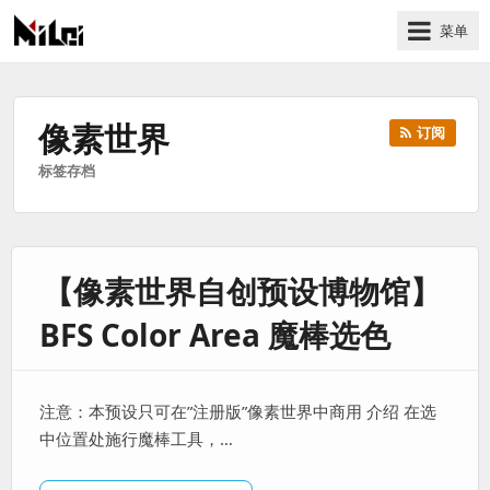
菜单
有
趣
好
像素世界
订阅
玩
标签存档
的
国
际
技
【像素世界自创预设博物馆】
术
与
BFS Color Area 魔棒选色
人
文
的
注意：本预设只可在”注册版”像素世界中商用 介绍 在选
分
中位置处施行魔棒工具，…
享
站