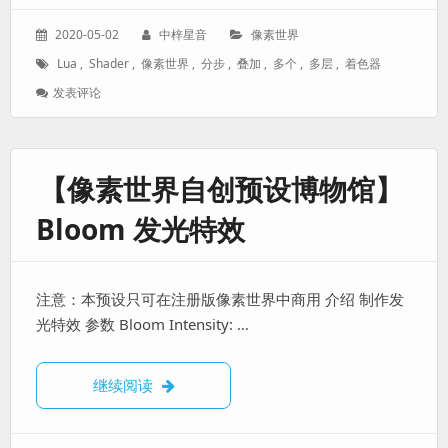
发
作
分
2020-05-02
中梓星音
像素世界
表
者：
类：
标
Lua
,
Shader
,
像素世界
,
分步
,
叠加
,
多个
,
多层
,
着色器
于：
签：
: 在
发表评论
一
个
像
素
【像素世界自创预设博物馆】
世
界
Bloom 发光特效
中
使
用
多
注意：本预设只可在注册版像素世界中商用 介绍 制作发
个
着
光特效 参数 Bloom Intensity: …
色
器
【像素世界自创预设博物馆】Bloom 发光特
继续阅读