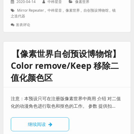
发
作
分
2020-04-14
中梓星音
像素世界
表
者：
类：
标
Mirror Repeater
,
中梓星音
,
像素世界
,
自创预设博物馆
,
镜
于：
签：
之迭代器
: 【像
发表评论
素
世
界
自
【像素世界自创预设博物馆】
创
预
Color remove/Keep 移除二
设
博
值化颜色区
物
馆】
Mirror
Repeater
注意：本预设只可在注册版像素世界中商用 介绍 对二值
镜
之
化的动漫角色进行取色和抠色的工作。 参数 提供扣…
迭
代
器
【像素世界自创预设博物馆】Color remove
继续阅读