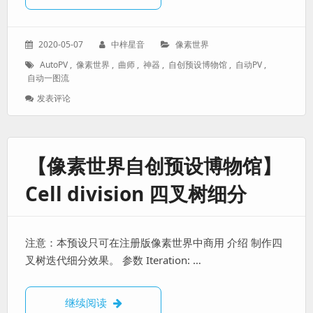
选
色
发
作
分
2020-05-07
中梓星音
像素世界
表
者：
类：
标
AutoPV
,
像素世界
,
曲师
,
神器
,
自创预设博物馆
,
自动PV
,
于：
签：
自动一图流
: 【像
发表评论
素
世
界
自
【像素世界自创预设博物馆】
创
预
Cell division 四叉树细分
设
博
物
馆】
注意：本预设只可在注册版像素世界中商用 介绍 制作四
AutoPV
自
叉树迭代细分效果。 参数 Iteration: …
动
PV
制
【像素世界自创预设博物馆】Cell division
继续阅读
作