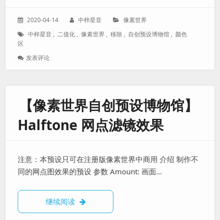
发
作
分
2020-04-14
中梓星音
像素世界
表
者：
类：
标
中梓星音
,
二值化
,
像素世界
,
移除
,
自创预设博物馆
,
颜色
于：
签：
区
: 【像
发表评论
素
世
界
自
【像素世界自创预设博物馆】
创
预
Halftone 网点滤镜效果
设
博
物
馆】
注意：本预设只可在注册版像素世界中商用 介绍 制作不
Color
Remove/Keep
同的网点图效果的预设 参数 Amount: 画面…
移
除
二
【像素世界自创预设博物馆】Halftone 网
继续阅读
值
化