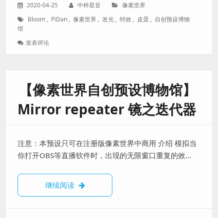
发
作
分
2020-04-25
中梓星音
像素世界
表
者：
类：
标
Bloom
,
PiDan
,
像素世界
,
发光
,
特效
,
皮蛋
,
自创预设博物
于：
签：
馆
: 【像
发表评论
素
世
界
自
【像素世界自创预设博物馆】
创
预
Mirror repeater 镜之迭代器
设
博
物
馆】
注意：本预设只可在注册版像素世界中商用 介绍 模拟当
Bloom
发
你打开OBS等直播软件时，出现的无限窗口重复的效…
光
特
效
【像素世界自创预设博物馆】Mirror repeat
继续阅读