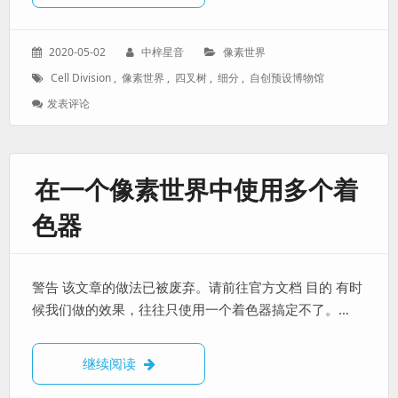
器
发
作
分
2020-05-02
中梓星音
像素世界
表
者：
类：
标
Cell Division
,
像素世界
,
四叉树
,
细分
,
自创预设博物馆
于：
签：
: 【像
发表评论
素
世
界
自
在一个像素世界中使用多个着
创
预
色器
设
博
物
馆】
警告 该文章的做法已被废弃。请前往官方文档 目的 有时
Cell
Division
候我们做的效果，往往只使用一个着色器搞定不了。…
四
叉
树
在一个像素世界中使用多个着色器
继续阅读
细
分