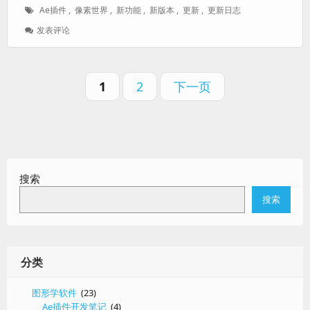
表
者：
类：
标
Ae插件
,
像素世界
,
新功能
,
新版本
,
更新
,
更新日志
于：
签：
: 像
发表评论
素
世
界
分
更
页
页
1
2
下一页
页
新
码：
码：
日
志
搜索
搜索
分类
图形学软件
(23)
Ae插件开发笔记
(4)