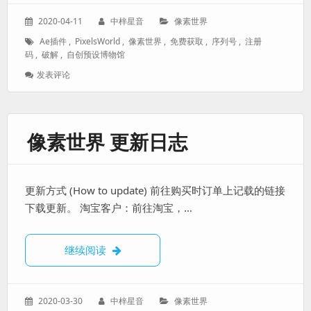
发
作
分
2020-04-11
中梓星音
像素世界
表
者：
类：
标
Ae插件
,
PixelsWorld
,
像素世界
,
免费获取
,
序列号
,
注册
于：
签：
码
,
破解
,
自创预设博物馆
: 【已
发表评论
结
束】
贡
献
像素世界 更新日志
预
设，
获
取
更新方式 (How to update) 前往购买时订单上记载的链接
像
素
下载更新。 淘宝客户：前往淘宝，…
世
界
注
像素世界 更新日志
继续阅读
册
码
发
作
分
2020-03-30
中梓星音
像素世界