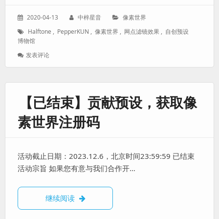
颜
色
发
作
分
2020-04-13
中梓星音
像素世界
区
表
者：
类：
标
Halftone
,
PepperKUN
,
像素世界
,
网点滤镜效果
,
自创预设
于：
签：
博物馆
: 【像
发表评论
素
世
界
自
【已结束】贡献预设，获取像
创
预
素世界注册码
设
博
物
馆】
活动截止日期：2023.12.6，北京时间23:59:59 已结束
Halftone
网
活动宗旨 如果您有意与我们合作开…
点
滤
镜
【已结束】贡献预设，获取像素世界注册码
继续阅读
效
果