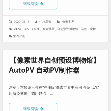
【像素世界自创预设博物馆】BFS Color Ar
继续阅读
发
作
分
2020-05-15
中梓星音
像素世界
表
者：
类：
标
Area
,
BFS
,
Color
,
像素世界
,
自创预设博物馆
,
选色
,
魔棒
于：
签：
: 【像
发表评论
素
世
界
自
【像素世界自创预设博物馆】
创
预
AutoPV 自动PV制作器
设
博
物
馆】
注意：本预设只可在”注册版”像素世界中商用 介绍 以实
BFS
Color
时渲染速度、调用显卡、…
Area
魔
棒
【像素世界自创预设博物馆】AutoPV 自动P
继续阅读